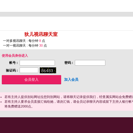
您即将进入 [
狄儿视讯聊天室
]
一对多视讯聊天 : 每分钟
8
点
一对一视讯聊天 : 每分钟
30
点
使用会员身份进入
帐号 :
密码 :
验证码 :
加入会员
若有主持人提供别站网址拉您到别网站，请将聊天记录提供我们，经查属实网站会免费赠送
若有主持人要求会员直接汇钱给她，请勿汇钱，请会员记录聊天内容或留下主持人银行帐
将免费赠送2000点。