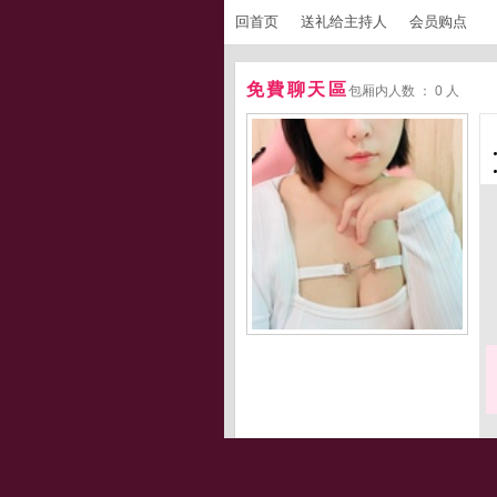
回首页
送礼给主持人
会员购点
免費聊天區
包厢内人数 ： 0 人