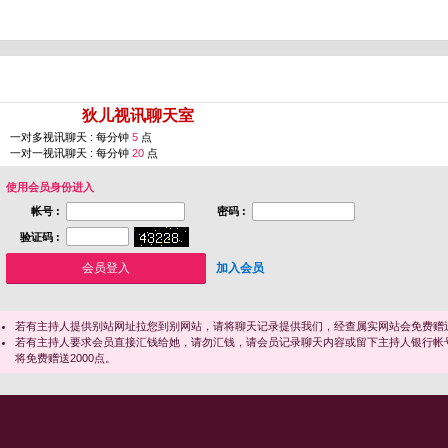
您即将进入 [
狄儿视讯聊天室
]
一对多视讯聊天 : 每分钟
5
点
一对一视讯聊天 : 每分钟
20
点
使用会员身份进入
帐号 :
密码 :
验证码 :
加入会员
若有主持人提供别站网址拉您到别网站，请将聊天记录提供我们，经查属实网站会免费赠送
若有主持人要求会员直接汇钱给她，请勿汇钱，请会员记录聊天内容或留下主持人银行帐
将免费赠送2000点。