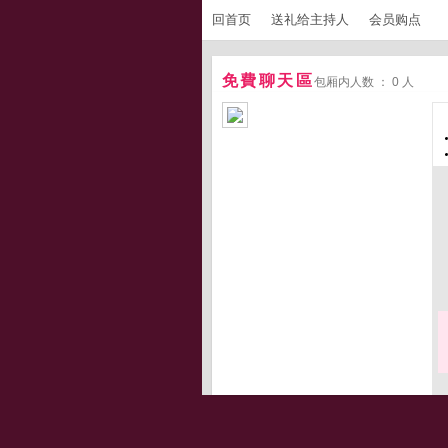
回首页
送礼给主持人
会员购点
免費聊天區
包厢内人数 ： 0 人