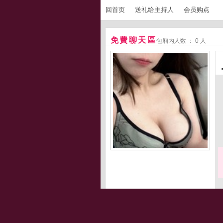
回首页
送礼给主持人
会员购点
免費聊天區
包厢内人数 ： 0 人