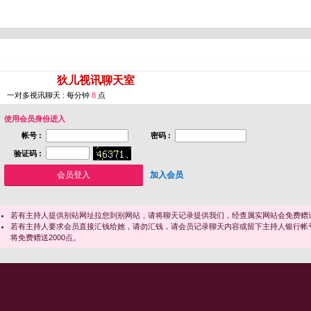
您即将进入 [
狄儿视讯聊天室
]
一对多视讯聊天 : 每分钟
8
点
使用会员身份进入
帐号 :
密码 :
验证码 :
加入会员
若有主持人提供别站网址拉您到别网站，请将聊天记录提供我们，经查属实网站会免费赠送
若有主持人要求会员直接汇钱给她，请勿汇钱，请会员记录聊天内容或留下主持人银行帐
将免费赠送2000点。