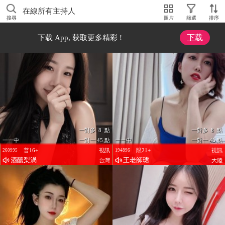
在線所有主持人
搜尋
圖片
篩選
排序
下载
下载 App, 获取更多精彩 !
一對多 8 點
一對多 8 點
一一中
一對一 45 點
一一中
一對一 45 點
普16+
視訊
限21+
視訊
260995
194896
酒釀梨渦
王老師珺
台灣
大陸