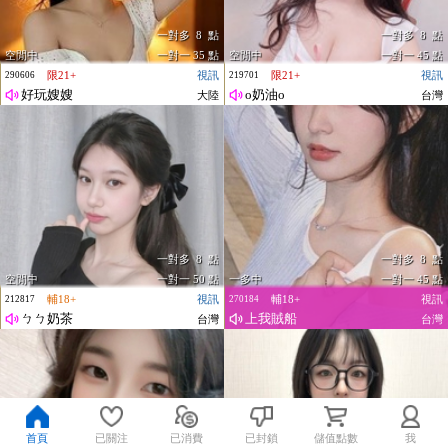
一對多 8 點
一對多 8 點
空閒中
一對一 35 點
空閒中
一對一 45 點
限21+
視訊
限21+
視訊
290606
219701
好玩嫂嫂
o奶油o
大陸
台灣
一對多 8 點
一對多 8 點
空閒中
一對一 50 點
一多中
一對一 45 點
輔18+
視訊
輔18+
視訊
212817
270184
ㄅㄅ奶茶
上我賊船
台灣
台灣
首頁
已關注
已消費
已封鎖
儲值點數
我