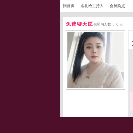
回首页
送礼给主持人
会员购点
免費聊天區
包厢内人数 ： 0 人