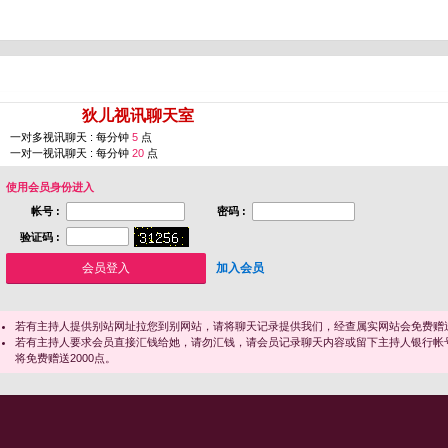
您即将进入 [
狄儿视讯聊天室
]
一对多视讯聊天 : 每分钟
5
点
一对一视讯聊天 : 每分钟
20
点
使用会员身份进入
帐号 :
密码 :
验证码 :
加入会员
若有主持人提供别站网址拉您到别网站，请将聊天记录提供我们，经查属实网站会免费赠送
若有主持人要求会员直接汇钱给她，请勿汇钱，请会员记录聊天内容或留下主持人银行帐
将免费赠送2000点。