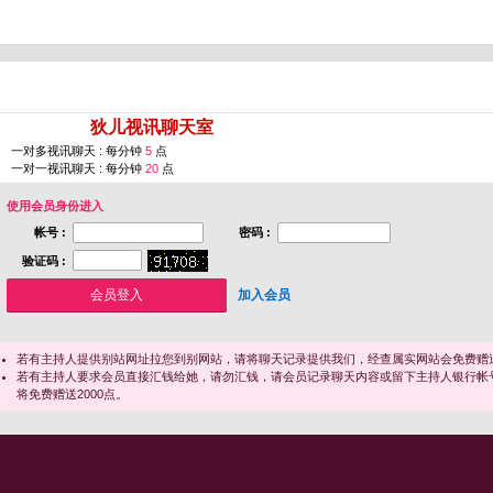
您即将进入 [
狄儿视讯聊天室
]
一对多视讯聊天 : 每分钟
5
点
一对一视讯聊天 : 每分钟
20
点
使用会员身份进入
帐号 :
密码 :
验证码 :
加入会员
若有主持人提供别站网址拉您到别网站，请将聊天记录提供我们，经查属实网站会免费赠送
若有主持人要求会员直接汇钱给她，请勿汇钱，请会员记录聊天内容或留下主持人银行帐
将免费赠送2000点。