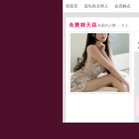
回首页
送礼给主持人
会员购点
免費聊天區
包厢内人数 ： 0 人