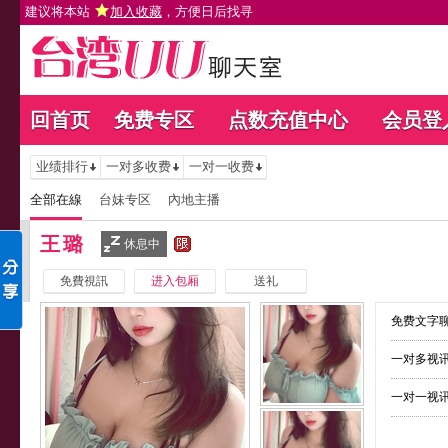
建议将本站
加入收藏
，方便日后找寻
回首页
免费专区
点数充值中心
会员登
业绩排行
一对多收费
一对一收费
全部在線
台妹专区
內地主播
王璐
休息中
免費視訊
进入包厢
送礼
免费文字聊
一对多视讯
一对一视讯