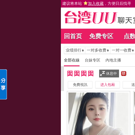
建议将本站
加入收藏
，方便日后找寻
回首页
免费专区
点
业绩排行
一对多收费
一对一收费
全部在線
台妹专区
內地主播
囡囡囡囡
休息中
免費視訊
进入包厢
送