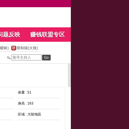
问题反映
赚钱联盟专区
暧昧)
限制级(火辣)
体重 : 51
身高 : 163
区域 : 大陸地區