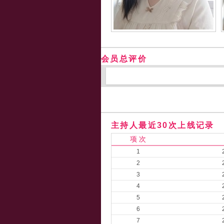
会员总评价
主持人最近30次上线记录
项 次
1
2
3
4
5
6
7