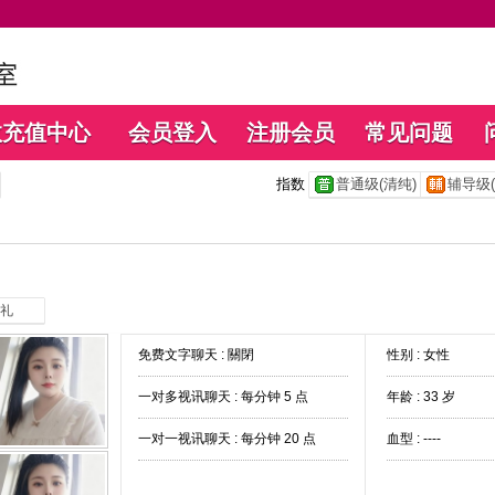
数充值中心
会员登入
注册会员
常见问题
指数
普通级(清纯)
辅导级(
礼
免费文字聊天 :
關閉
性别 : 女性
一对多视讯聊天 :
每分钟 5 点
年龄 : 33 岁
一对一视讯聊天 :
每分钟 20 点
血型 : ----